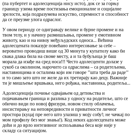
(па пубертет и адолесценција нису исто), док се за горњу
границу узима време постизања емоционалне и социјалне
зрелости, која подразумева искуство, спремност и способност
да се преузме улога одраслог.
У овом периоду се одигравају велике и бурне промене и на
твом телу, и у начину размишљања, промене у емотивном
животу, као и на нивоу међуљудских односа... Већина
адолесцената показује повећано интересовање за себе –
вероватно проводиш више од 30 минута у купатилу како би
свака длака била на своме месту, а и та бубуљица је баш
морала да изађе на сред носа!!! Често адолесценти долазе у
сукоб са околином, нарочито са одраслима – са родитељима,
наставницима и осталима који им говоре ’’шта треба да раде’’
и то само зато што не желе да их третирају као децу. Важније
ти је мишљење вршњака, него рођака, наставника, родитеља...
Адолесценција почиње одвајањем од детињства и
појачавањем граница и разлика у односу на родитеље, што се
обично види по новој фризури, новом стилу облачења,
инсистирању на неповредивости и приватности личног
простора (куцај пре него што улазиш у моју собу!; не чачкај по
мом профилу без мог знања!). Код неких адолесцената може
доћи и до врло интезивног испољавања беса које није у
складу са ситуацијом.