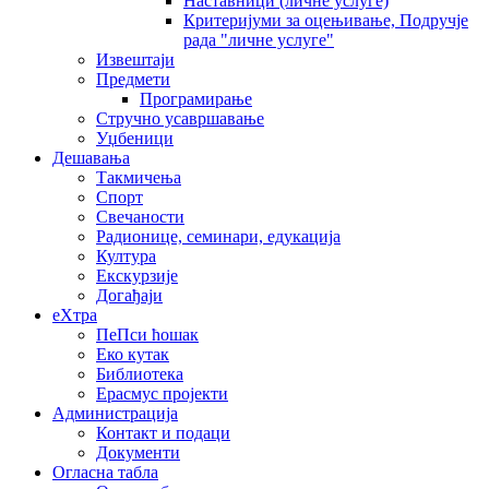
Наставници (личне услуге)
Критеријуми за оцењивање, Подручје
рада "личне услуге"
Извештаји
Предмети
Програмирање
Стручно усавршавање
Уџбеници
Дешавања
Такмичења
Спорт
Свечаности
Радионице, семинари, едукација
Култура
Екскурзије
Догађаји
еXтра
ПеПси ћошак
Еко кутак
Библиотека
Ерасмус пројекти
Администрација
Контакт и подаци
Документи
Огласна табла