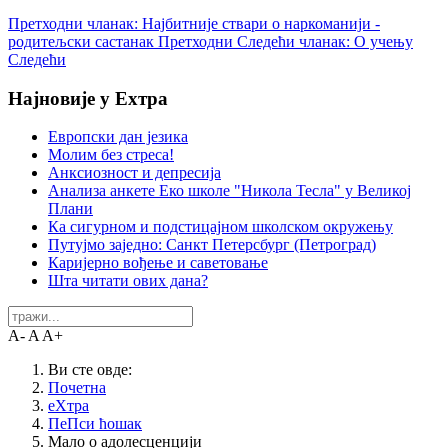
Претходни чланак: Најбитније ствари о наркоманији -
родитељски састанак
Претходни
Следећи чланак: О учењу
Следећи
Најновије у Еxтра
Европски дан језика
Молим без стреса!
Анксиозност и депресија
Анализа анкете Еко школе "Никола Тесла" у Великој
Плани
Ка сигурном и подстицајном школском окружењу
Путујмо заједно: Санкт Петерсбург (Петроград)
Каријерно вођење и саветовање
Шта читати ових дана?
A-
A
A+
Ви сте овде:
Почетна
еXтра
ПеПси ћошак
Мало о адолесценцији