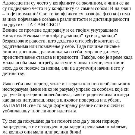
Адолесценти су често у конфликту са околином, а чини се да
су подједнако често и у конфликту са самим собом! И да знаш
– то је нормално! Сви ти конфликти су развојна фаза која има
за циљ појачавање осећања различитости и дистанцираности
од других – ЈА САМ СВОЈ!
Велике се промене одигравају и са твојим унутрашњим
животом. Некима се догађају „напади“ туге и „напади“
безразложне радости, што додатно оптерећује контакт са
родитељима или повлачење у себе. Тада почиње писање
личних дневника, размишљања о себи, моралне дилеме,
преиспитивање ставова и вредности. Такође, ово је време када
млада особа има потребу да ступи у романтичне, емотивне
везе, да се повеже са неким, али на другачији начин него у
детињству.
Иако теби овај период може изгледати као низ необјашњивих
неспоразума (мене нико не разуме) управо са особама које си
до јуче безрезервно волео/волела, тако и родитељима изгледа
као да их напушташ, издаја њиховог поверења и љубави,
ЗАПАМТИ: све то води формирању реалне слике о себи и
уобличавању твог личног идентита.
Ту смо да покушамо да ти помогнемо да у овом периоду
напредујеш, а не назадујеш и да заједно решавамо проблеме,
ма колико они мали или велики били!