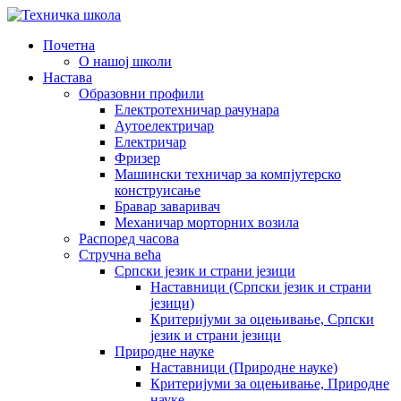
Почетна
О нашој школи
Настава
Образовни профили
Електротехничар рачунара
Аутоелектричар
Електричар
Фризер
Машински техничар за компјутерско
конструисање
Бравар заваривач
Механичар морторних возила
Распоред часова
Стручна већа
Српски језик и страни језици
Наставници (Српски језик и страни
језици)
Критеријуми за оцењивање, Српски
језик и страни језици
Природне науке
Наставници (Природне науке)
Критеријуми за оцењивање, Природне
науке