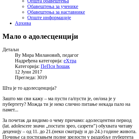
Општа обавештења
Обавештења за ученике
Обавештења за наставнике
Опште информације
Архива
Мало о адолесценцији
Детаљи
By
Мира Милановић, педагог
Надређена категорија:
еXтра
Категорија:
ПеПси ћошак
12 Јуни 2017
Прегледа: 3019
Шта је то адолесценција?
Зашто ми сви кажу – ма пусти га/пусти је, он/она је у
пубертету? Можда ти је неко слично питање некада пало на
памет...
За почетак да видимо о чему причамо: адолесцентни период
(lat. adolescere значи „постати зрео, сазрети") обухвата читаву
деценију – од 11. до 21.(неки сматрају и до 24.) године живота.
Почиње са постизањем полне зрелости у раздобљу пубертета