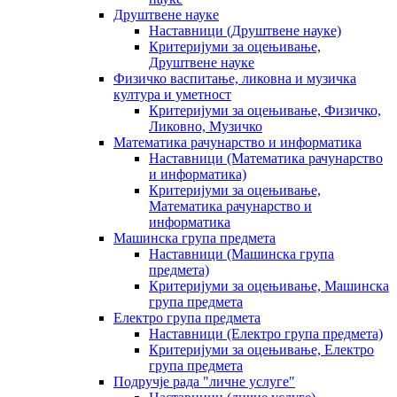
Друштвене науке
Наставници (Друштвене науке)
Критеријуми за оцењивање,
Друштвене науке
Физичко васпитање, ликовна и музичка
култура и уметност
Критеријуми за оцењивање, Физичко,
Ликовно, Музичко
Математика рачунарство и информатика
Наставници (Математика рачунарство
и информатика)
Критеријуми за оцењивање,
Математика рачунарство и
информатика
Машинска група предмета
Наставници (Машинска група
предмета)
Критеријуми за оцењивање, Машинска
група предмета
Електро група предмета
Наставници (Електро група предмета)
Критеријуми за оцењивање, Електро
група предмета
Подручје рада "личне услуге"