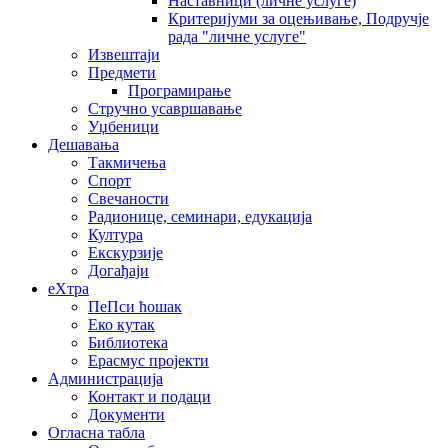
Наставници (личне услуге)
Критеријуми за оцењивање, Подручје
рада "личне услуге"
Извештаји
Предмети
Програмирање
Стручно усавршавање
Уџбеници
Дешавања
Такмичења
Спорт
Свечаности
Радионице, семинари, едукација
Култура
Екскурзије
Догађаји
еXтра
ПеПси ћошак
Еко кутак
Библиотека
Ерасмус пројекти
Администрација
Контакт и подаци
Документи
Огласна табла