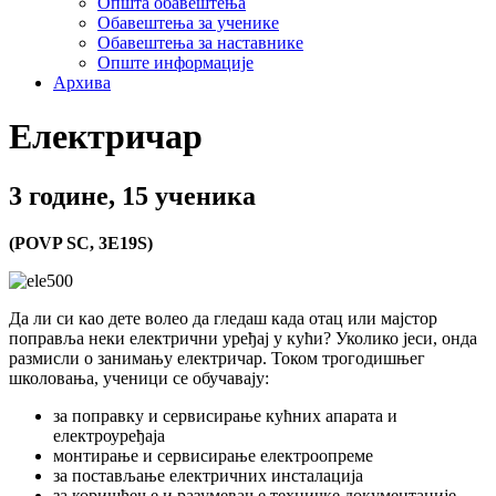
Општа обавештења
Обавештења за ученике
Обавештења за наставнике
Опште информације
Архива
Електричар
3 године, 15 ученика
(POVP SC, 3E19S)
Да ли си као дете волео да гледаш када отац или мајстор
поправља неки електрични уређај у кући? Уколико јеси, онда
размисли о занимању електричар. Током трогодишњег
школовања, ученици се обучавају:
за поправку и сервисирање кућних апарата и
електроуређаја
монтирање и сервисирање електроопреме
за постављање електричних инсталација
за коришћење и разумевање техничке документације