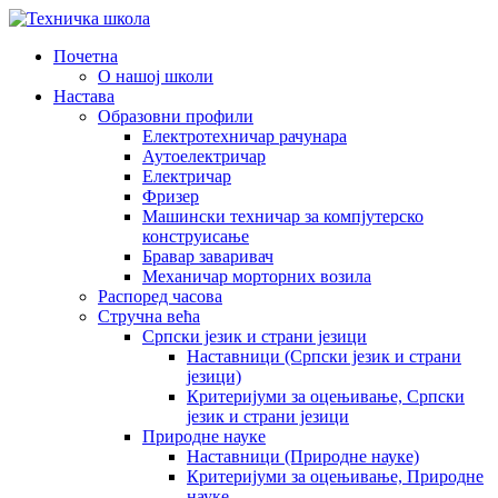
Почетна
О нашој школи
Настава
Образовни профили
Електротехничар рачунара
Аутоелектричар
Електричар
Фризер
Машински техничар за компјутерско
конструисање
Бравар заваривач
Механичар морторних возила
Распоред часова
Стручна већа
Српски језик и страни језици
Наставници (Српски језик и страни
језици)
Критеријуми за оцењивање, Српски
језик и страни језици
Природне науке
Наставници (Природне науке)
Критеријуми за оцењивање, Природне
науке