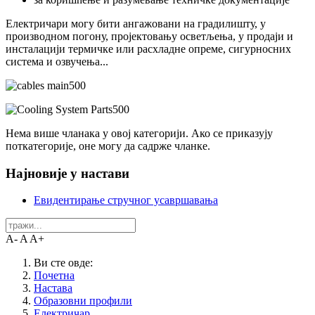
Електричари могу бити ангажовани на градилишту, у
производном погону, пројектовању осветљења, у продаји и
инсталацији термичке или расхладне опреме, сигурносних
система и озвучења...
Нема више чланака у овој категорији. Ако се приказују
поткатегорије, оне могу да садрже чланке.
Најновије у настави
Евидентирање стручног усавршавања
A-
A
A+
Ви сте овде:
Почетна
Настава
Образовни профили
Електричар