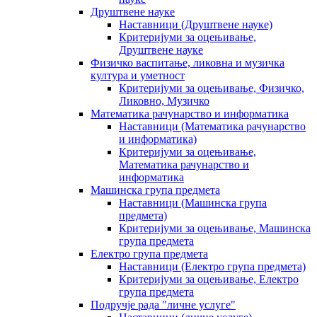
Друштвене науке
Наставници (Друштвене науке)
Критеријуми за оцењивање,
Друштвене науке
Физичко васпитање, ликовна и музичка
култура и уметност
Критеријуми за оцењивање, Физичко,
Ликовно, Музичко
Математика рачунарство и информатика
Наставници (Математика рачунарство
и информатика)
Критеријуми за оцењивање,
Математика рачунарство и
информатика
Машинска група предмета
Наставници (Машинска група
предмета)
Критеријуми за оцењивање, Машинска
група предмета
Електро група предмета
Наставници (Електро група предмета)
Критеријуми за оцењивање, Електро
група предмета
Подручје рада "личне услуге"