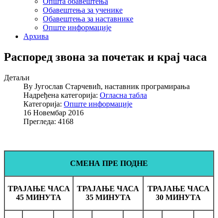
Општа обавештења
Обавештења за ученике
Обавештења за наставнике
Опште информације
Архива
Распоред звона за почетак и крај часа
Детаљи
By
Југослав Старчевић, наставник програмирања
Надређена категорија:
Огласна табла
Категорија:
Опште информације
16 Новембар 2016
Прегледа: 4168
СМЕНА ПРЕ ПОДНЕ
ТРАЈАЊЕ ЧАСА
ТРАЈАЊЕ ЧАСА
ТРАЈАЊЕ ЧАСА
45 МИНУТА
35 МИНУТА
30 МИНУТА