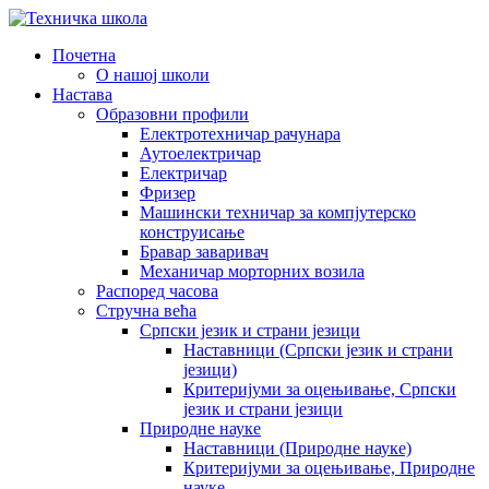
Почетна
О нашој школи
Настава
Образовни профили
Електротехничар рачунара
Аутоелектричар
Електричар
Фризер
Машински техничар за компјутерско
конструисање
Бравар заваривач
Механичар морторних возила
Распоред часова
Стручна већа
Српски језик и страни језици
Наставници (Српски језик и страни
језици)
Критеријуми за оцењивање, Српски
језик и страни језици
Природне науке
Наставници (Природне науке)
Критеријуми за оцењивање, Природне
науке