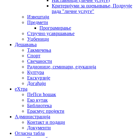
Наставници (личне услуге)
Критеријуми за оцењивање, Подручје
рада "личне услуге"
Извештаји
Предмети
Програмирање
Стручно усавршавање
Уџбеници
Дешавања
Такмичења
Спорт
Свечаности
Радионице, семинари, едукација
Култура
Екскурзије
Догађаји
еXтра
ПеПси ћошак
Еко кутак
Библиотека
Ерасмус пројекти
Администрација
Контакт и подаци
Документи
Огласна табла