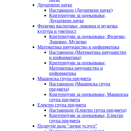
Друштвене науке
Наставници (Друштвене науке)
Критеријуми за оцењивање,
Друштвене науке
Физичко васпитање, ликовна и музичка
култура и уметност
Критеријуми за оцењивање, Физичко,
Ликовно, Музичко
Математика рачунарство и информатика
Наставници (Математика рачунарство
и информатика)
Критеријуми за оцењивање,
Математика рачунарство и
информатика
Машинска група предмета
Наставници (Машинска група
предмета)
Критеријуми за оцењивање, Машинска
група предмета
Електро група предмета
Наставници (Електро група предмета)
Критеријуми за оцењивање, Електро
група предмета
Подручје рада "личне услуге"